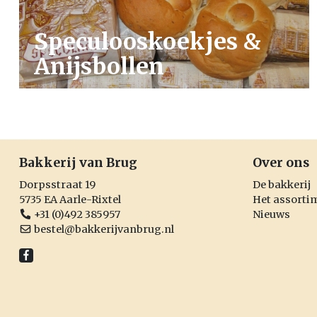
Speculooskoekjes &
Anijsbollen
Bakkerij van Brug
Over ons
Dorpsstraat 19
De bakkerij
5735 EA Aarle-Rixtel
Het assorti
+31 (0)492 385957
Nieuws
bestel@bakkerijvanbrug.nl