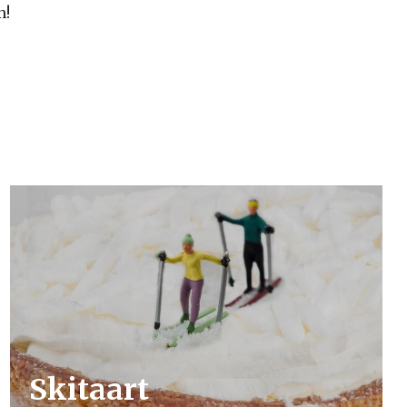
n!
Skitaart